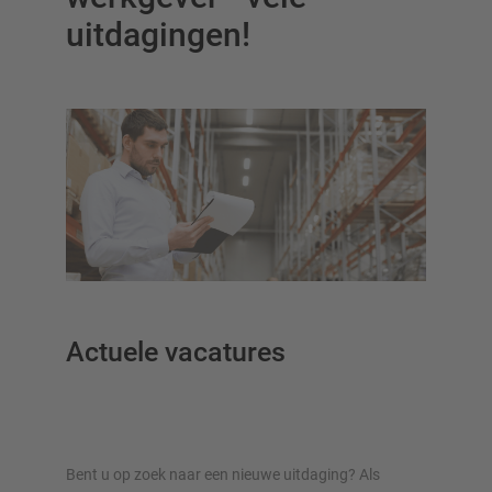
uitdagingen!
OVERZICHT VAN OPSLAGSYSTEMEN
Palletstellingen
Verrijdbare stellingen
Automatische opslagsystemen
Stellingenhal
Systeemvloeren
Verticale opslag
Plan uw stellingsysteem individueel met onze configurators
Actuele vacatures
– inclusief directe aanvraag
Configureer stelling nu
Bent u op zoek naar een nieuwe uitdaging? Als