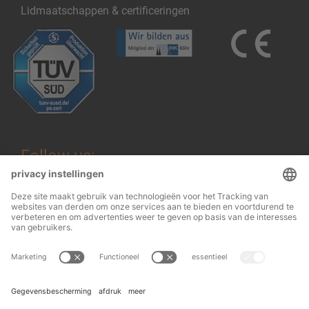
Lidmaatschappen & certificeringen
Follow us:
Wettelijke informatie
© 2026
OHRA
Algemene voorwaarden