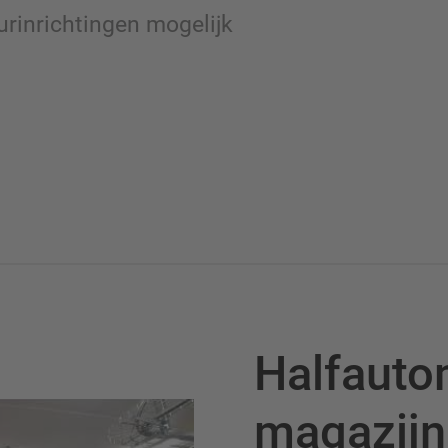
urinrichtingen mogelijk
Halfauto
magazijn