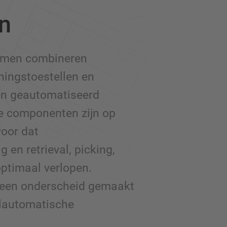
n
emen combineren
ningstoestellen en
en geautomatiseerd
de componenten zijn op
voor dat
en retrieval, picking,
optimaal verlopen.
t een onderscheid gemaakt
olautomatische