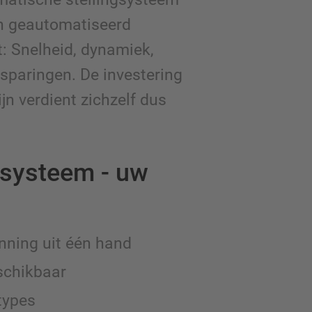
en geautomatiseerd
: Snelheid, dynamiek,
esparingen. De investering
n verdient zichzelf dus
systeem - uw
anning uit één hand
schikbaar
types