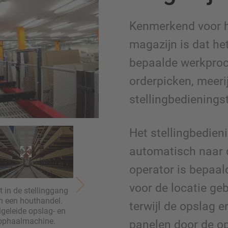
Kenmerkend voor h
magazijn is dat he
bepaalde werkproc
orderpicken, meeri
stellingbedienings
Het stellingbedien
automatisch naar d
operator is bepaal
voor de locatie ge
t in de stellinggang
n een houthandel.
terwijl de opslag e
lgeleide opslag- en
ophaalmachine.
panelen door de o