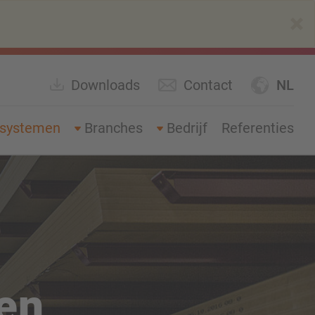
×
Downloads
Contact
NL
gsystemen
Branches
Bedrijf
Referenties
en