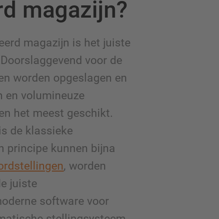
rd magazijn?
erd magazijn is het juiste
 Doorslaggevend voor de
ten worden opgeslagen en
en en volumineuze
en het meest geschikt.
is de klassieke
n principe kunnen bijna
ordstellingen
, worden
 juiste
moderne software voor
matische stellingsysteem