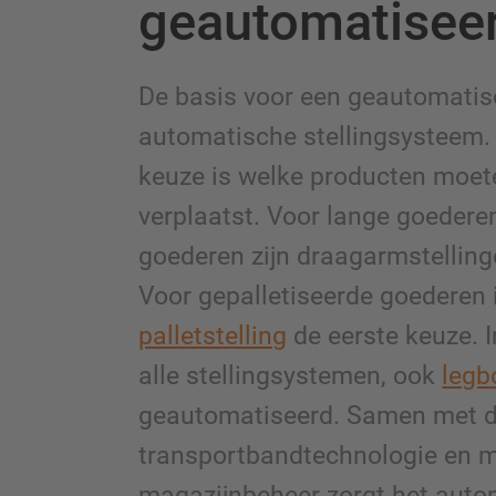
geautomatisee
De basis voor een geautomatise
automatische stellingsysteem.
keuze is welke producten moe
verplaatst. Voor lange goeder
goederen zijn draagarmstelling
Voor gepalletiseerde goederen 
palletstelling
de eerste keuze. I
alle stellingsystemen, ook
legb
geautomatiseerd. Samen met de
transportbandtechnologie en 
magazijnbeheer zorgt het auto