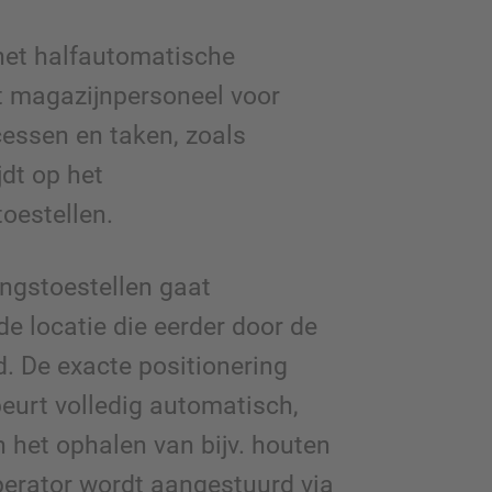
et halfautomatische
t magazijnpersoneel voor
essen en taken, zoals
jdt op het
toestellen.
ingstoestellen gaat
e locatie die eerder door de
d. De exacte positionering
beurt volledig automatisch,
n het ophalen van bijv. houten
perator wordt aangestuurd via