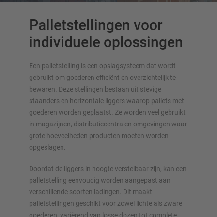
Palletstellingen voor
Draagarmstellingen
individuele oplossingen
Draagarmstelling met dak
Een palletstelling is een opslagsysteem dat wordt
Enkelzijdige draagarmstelling
gebruikt om goederen efficiënt en overzichtelijk te
Dubbelzijdige draagarmstelling
bewaren. Deze stellingen bestaan uit stevige
Draagarmstelling voor zware lasten
staanders en horizontale liggers waarop pallets met
Mobiele draagarmstellingen
goederen worden geplaatst. Ze worden veel gebruikt
Draagarmstellingen voor langgoed
in magazijnen, distributiecentra en omgevingen waar
Andere draagarmstellingen
grote hoeveelheden producten moeten worden
opgeslagen.
Doordat de liggers in hoogte verstelbaar zijn, kan een
palletstelling eenvoudig worden aangepast aan
verschillende soorten ladingen. Dit maakt
palletstellingen geschikt voor zowel lichte als zware
goederen, variërend van losse dozen tot complete