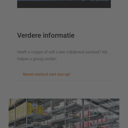
Verticale opslag
Plan uw stellingsysteem individueel met onze configurators
Verdere informatie
– inclusief directe aanvraag
Heeft u vragen of wilt u een vrijblijvend aanbod? Wij
Configureer stelling nu
helpen u graag verder!
Neem contact met ons op!