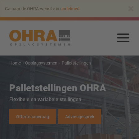
Naar
×
Ga naar de OHRA-website in
undefined
.
hoofdinhoud
springen
Naa
hoo
spr
Home
Opslagsystemen
Palletstellingen
Palletstellingen OHRA
Flexibele en variabele stellingen
Offerteaanvraag
Adviesgesprek