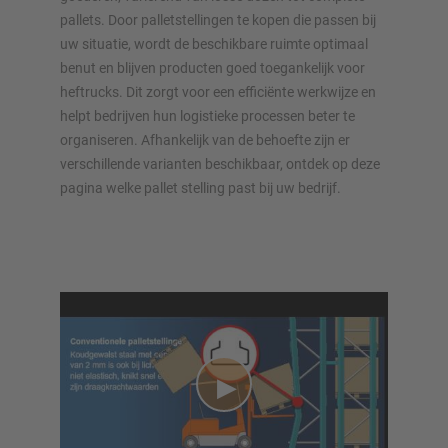
pallets. Door palletstellingen te kopen die passen bij
uw situatie, wordt de beschikbare ruimte optimaal
benut en blijven producten goed toegankelijk voor
heftrucks. Dit zorgt voor een efficiënte werkwijze en
helpt bedrijven hun logistieke processen beter te
organiseren. Afhankelijk van de behoefte zijn er
verschillende varianten beschikbaar, ontdek op deze
pagina welke pallet stelling past bij uw bedrijf.
OVERZICHT VAN OPSLAGSYSTEMEN
Palletstellingen
Verrijdbare stellingen
Automatische opslagsystemen
Stellingenhal
Systeemvloeren