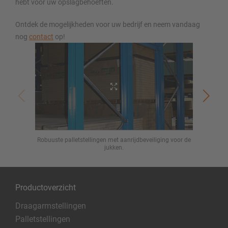
hebt voor uw opslagbehoeften.
Ontdek de mogelijkheden voor uw bedrijf en neem vandaag
nog
contact
op!
Robuuste palletstellingen met aanrijdbeveiliging voor de
Inrij
jukken.
Productoverzicht
Draagarmstellingen
Palletstellingen