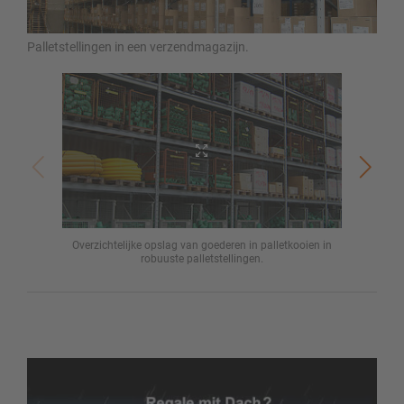
Palletstellingen in een verzendmagazijn.
Overzichtelijke opslag van goederen in palletkooien in
Pallet
robuuste palletstellingen.