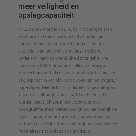
meer veiligheid en
opslagcapaciteit
4PLUS Bouwmaterialen B.V., de inkooporganisatie
van bouwmaterialen waartoe 59 zelfstandige
OVERZICHT VAN OPSLAGSYSTEMEN
bouwmaterialenhandelaren behoren, heeft de
capaciteit van het centrale magazijn in Born,
Palletstellingen
Nederland, meer dan verdubbeld door gebruik te
Verrijdbare stellingen
maken van OHRA-draagarmstellingen. Vroeger
Automatische opslagsystemen
werden bouwmaterialen zoals houten latten, balken
Stellingenhal
of gipsplaten in een blok op de vloer van het magazijn
Systeemvloeren
opgeslagen. Met de 8.470 millimeter hoge stellingen
Verticale opslag
kan nu de halhoogte van circa 10 meter volledig
worden benut. Dit zorgt niet alleen voor meer
opslagruimte, maar vereenvoudigt ook aanzienlijk de
gehele material handling van de bouwmaterialen,
verhoogt de veiligheid voor magazijnmedewerkers en
Plan uw stellingsysteem individueel met onze configurators
minimaliseert schade aan de goederen.
– inclusief directe aanvraag