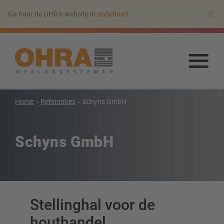
Naar
×
Ga naar de OHRA-website in
undefined
.
hoofdinhoud
springen
Naa
hoo
spr
Home
Referenties
Schyns GmbH
Draagarmstellingen
Draagarmstelling met dak
Schyns GmbH
Enkelzijdige draagarmstelling
Dubbelzijdige draagarmstelling
Draagarmstelling voor zware lasten
Mobiele draagarmstellingen
Draagarmstellingen voor langgoed
Stellinghal voor de
Andere draagarmstellingen
houthandel