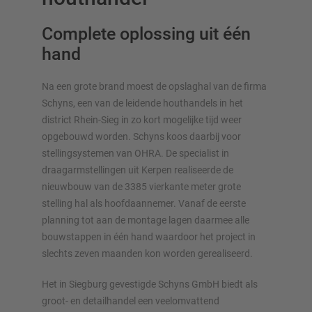
Complete oplossing uit één
hand
Na een grote brand moest de opslaghal van de firma
OVERZICHT VAN OPSLAGSYSTEMEN
Schyns, een van de leidende houthandels in het
district Rhein-Sieg in zo kort mogelijke tijd weer
Palletstellingen
opgebouwd worden. Schyns koos daarbij voor
Verrijdbare stellingen
stellingsystemen van OHRA. De specialist in
Automatische opslagsystemen
draagarmstellingen uit Kerpen realiseerde de
Stellingenhal
nieuwbouw van de 3385 vierkante meter grote
Systeemvloeren
stelling hal als hoofdaannemer. Vanaf de eerste
Verticale opslag
planning tot aan de montage lagen daarmee alle
bouwstappen in één hand waardoor het project in
slechts zeven maanden kon worden gerealiseerd.
Het in Siegburg gevestigde Schyns GmbH biedt als
Plan uw stellingsysteem individueel met onze configurators
groot- en detailhandel een veelomvattend
– inclusief directe aanvraag