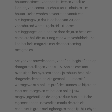
houtassortiment voor particuliere en zakelijke
klanten, van constructiehout tot tuinhuisjes. De
Configureer stelling nu
houtartikelen worden bevoorraad vanuit een
stellingmagazijn dat in de loop van 20 jaar
voortdurend werd uitgebreid. Uit losse
stellinggangen ontstond zo door de jaren heen een
complete hal, die later nog eens wird verdubbeld. Zo
kon het hele magazijn met de onderneming
meegroeien.
Schyns vertrouwde daarbij vanaf het begin af aan op
draagarmstellingen van OHRA. Aan de ene kant
overtuigde het systeem door zijn robuustheid: alle
dragende elementen zijn gemaakt uit massief,
warmgewalst staal. De profielen kunnen zo bij stoten
elastisch meegeven en houden ook bij ruw
magazijngebruik op de langere duur hun statische
eigenschappen. Bovendien maakt de stabiele
constructie grote stellinghoogtes mogelijk: bij Schyns