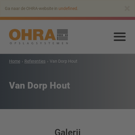
Naar
×
Ga naar de OHRA-website in
undefined
.
hoofdinhoud
springen
Naa
hoo
spr
Home
Referenties
Van Dorp Hout
Draagarmstellingen
Draagarmstelling met dak
Van Dorp Hout
Enkelzijdige draagarmstelling
Dubbelzijdige draagarmstelling
Draagarmstelling voor zware lasten
Mobiele draagarmstellingen
Draagarmstellingen voor langgoed
Andere draagarmstellingen
Galerij