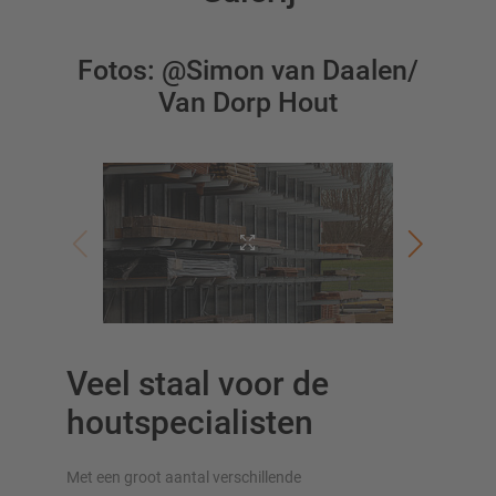
Fotos: @Simon van Daalen/
Van Dorp Hout
OVERZICHT VAN OPSLAGSYSTEMEN
Palletstellingen
Verrijdbare stellingen
Automatische opslagsystemen
Stellingenhal
Systeemvloeren
Verticale opslag
Veel staal voor de
houtspecialisten
Plan uw stellingsysteem individueel met onze configurators
– inclusief directe aanvraag
Met een groot aantal verschillende