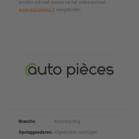
worden ook met succes via het online-portaal
www.autopieces.fr
aangeboden.
Branche:
Autorecycling
Opslaggoederen:
Afgedankte voertuigen