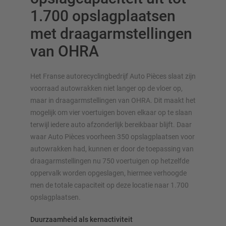
1.700 opslagplaatsen
met draagarmstellingen
van OHRA
OVERZICHT VAN OPSLAGSYSTEMEN
Het Franse autorecyclingbedrijf Auto Pièces slaat zijn
Palletstellingen
voorraad autowrakken niet langer op de vloer op,
Verrijdbare stellingen
maar in draagarmstellingen van OHRA. Dit maakt het
mogelijk om vier voertuigen boven elkaar op te slaan
Automatische opslagsystemen
terwijl iedere auto afzonderlijk bereikbaar blijft. Daar
Stellingenhal
waar Auto Pièces voorheen 350 opslagplaatsen voor
Systeemvloeren
autowrakken had, kunnen er door de toepassing van
Verticale opslag
draagarmstellingen nu 750 voertuigen op hetzelfde
oppervalk worden opgeslagen, hiermee verhoogde
men de totale capaciteit op deze locatie naar 1.700
opslagplaatsen.
Plan uw stellingsysteem individueel met onze configurators
– inclusief directe aanvraag
Duurzaamheid als kernactiviteit