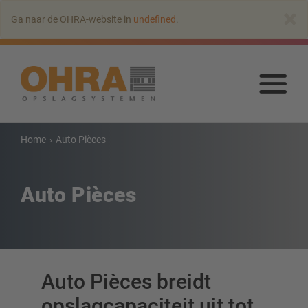
Naar
×
Ga naar de OHRA-website in
undefined
.
hoofdinhoud
springen
Naa
hoo
spr
Home
Auto Pièces
Draagarmstellingen
Draagarmstelling met dak
Auto Pièces
Enkelzijdige draagarmstelling
Dubbelzijdige draagarmstelling
Draagarmstelling voor zware lasten
Mobiele draagarmstellingen
Draagarmstellingen voor langgoed
Auto Pièces breidt
Andere draagarmstellingen
opslagcapaciteit uit tot