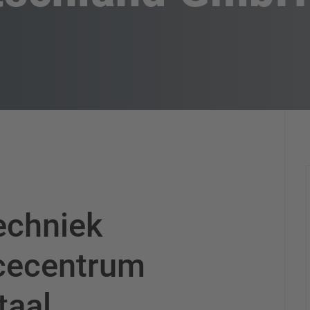
echniek
icecentrum
staal