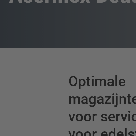
Optimale
magazijnt
voor serv
voor edel