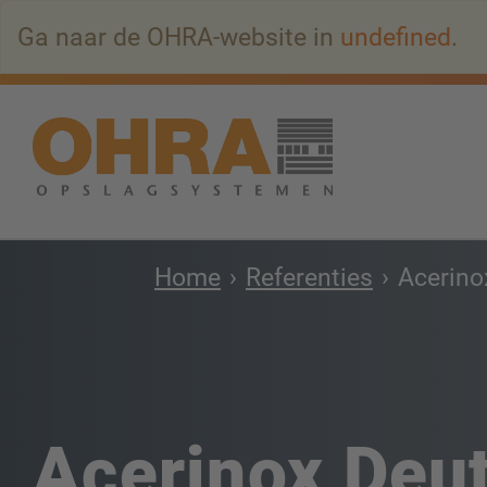
Naar
Ga naar de OHRA-website in
undefined
.
hoofdinhoud
springen
Home
Referenties
Acerin
Acerinox Deu