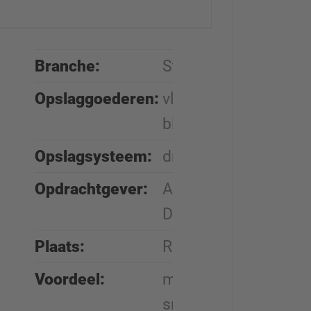
Branche:
Stahl
Opslaggoederen:
vlakstaal, blik,
blankstaal
Opslagsysteem:
draagarmstellingen
Opdrachtgever:
Acerinox
Deutschland GmbH
Plaats:
Rottweil (D)
Voordeel:
meer opslagruimte,
snelle