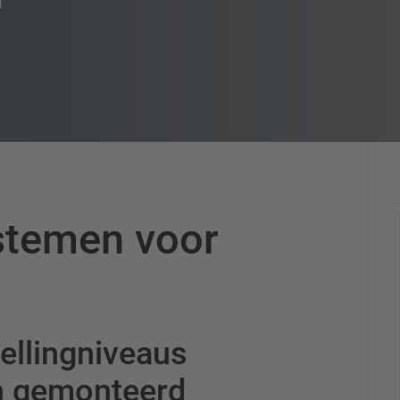
stemen voor
ellingniveaus
n gemonteerd