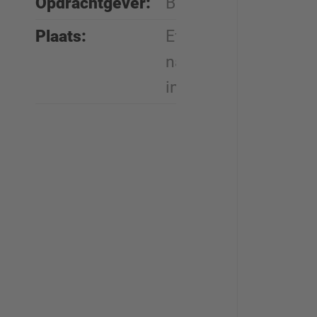
Opdrachtgever:
Butzbach, Duitsland
Plaats:
Efficiënte levering
naar klant, snelle
installatie