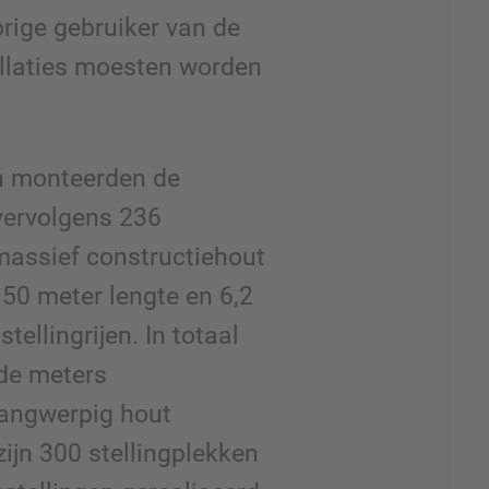
orige gebruiker van de
tallaties moesten worden
n monteerden de
vervolgens 236
massief constructiehout
50 meter lengte en 6,2
ellingrijen. In totaal
nde meters
langwerpig hout
ijn 300 stellingplekken