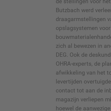
de stellingen voor he
Butzbach werd verle
draagarmstellingen va
opslagsystemen voor 
bouwmaterialenhande
zich al bewezen in an
DEG. Ook de deskund
OHRA-experts, de pl
afwikkeling van het to
levertijden overtuigd
contact tot aan de inb
magazijn verliepen m
hoewel de aanwezige 