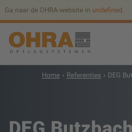
Naar
Ga naar de OHRA-website in
undefined
.
hoofdinhoud
springen
Home
Referenties
DEG Bu
DEG Butzbac