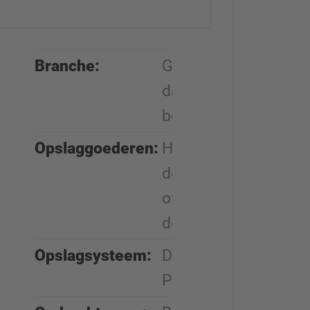
Branche:
Groothandel
dakbedekking,
bouwmaterialen
Opslaggoederen:
Houtproducten voor
de bouw, renovatie
of verbetering van
de daken
Opslagsysteem:
Draagarmstellingen,
Palletstellingen