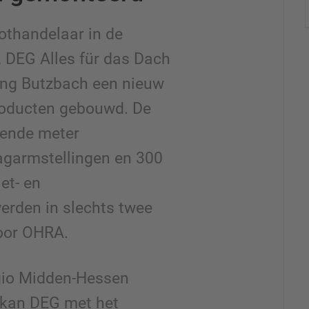
othandelaar in de
 DEG Alles für das Dach
ging Butzbach een nieuw
roducten gebouwd. De
kende meter
agarmstellingen en 300
let- en
erden in slechts twee
oor OHRA.
gio Midden-Hessen
, kan DEG met het