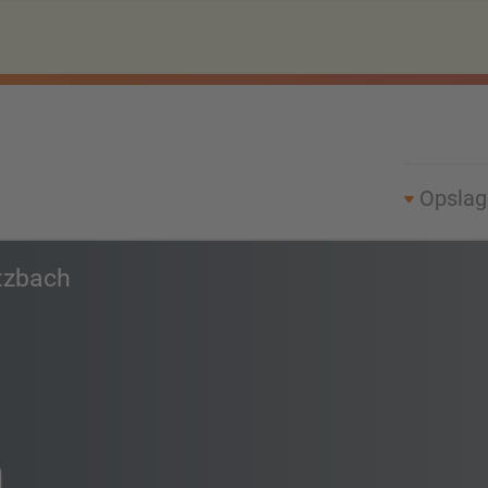
Opsla
tzbach
h