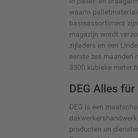
in pallet- en draagar
waarin palletmaterial
basisassortiment zij
magazijn wordt verzo
zijladers en een Linde
eerste zes maanden n
3300 kubieke meter h
DEG Alles für
DEG is een maatschap
dakwerkershandwerk 
producten en dienste