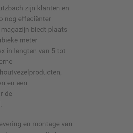
tzbach zijn klanten en
o nog effeciënter
 magazijn biedt plaats
ubieke meter
ex in lengten van 5 tot
erne
 houtvezelproducten,
en en een
r de
.
levering en montage van