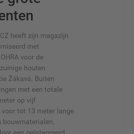
enten
CZ heeft zijn magazijn
rniseerd met
n OHRA voor de
ezuinige houten
ie Žákavá. Buiten
ingen met een totale
eter op vijf
 voor tot 13 meter lange
n bouwmaterialen,
door een geïntegreerd