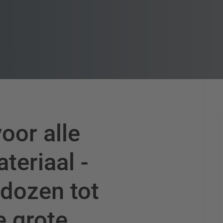
oor alle
teriaal -
 dozen tot
e grote