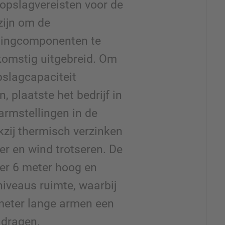
opslagvereisten voor de
zijn om de
ningcomponenten te
komstig uitgebreid. Om
pslagcapaciteit
 plaatste het bedrijf in
armstellingen in de
kzij thermisch verzinken
r en wind trotseren. De
eer 6 meter hoog en
niveaus ruimte, waarbij
imeter lange armen een
n dragen.