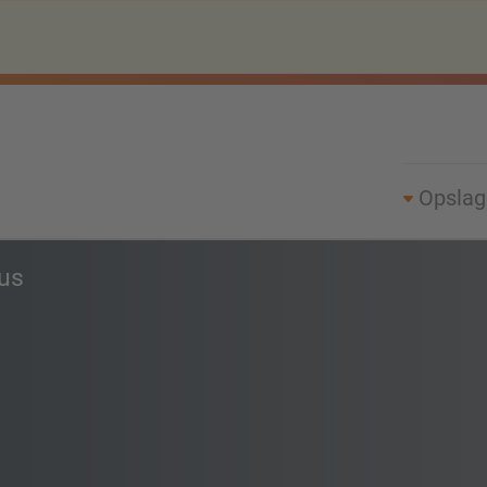
Opsla
us