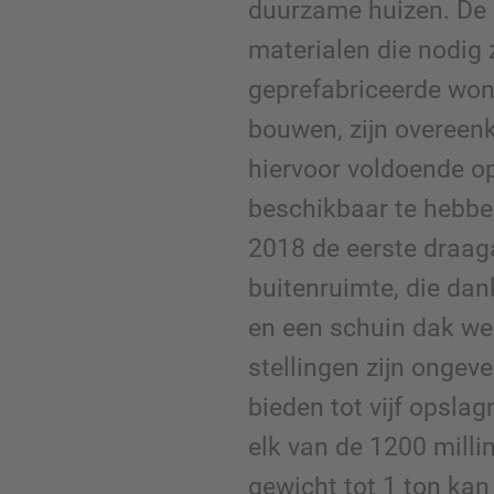
duurzame huizen. De 
materialen die nodig 
geprefabriceerde wo
bouwen, zijn overeen
hiervoor voldoende o
beschikbaar te hebben,
2018 de eerste draag
buitenruimte, die dan
en een schuin dak wee
stellingen zijn ongev
bieden tot vijf opslag
elk van de 1200 mill
gewicht tot 1 ton ka