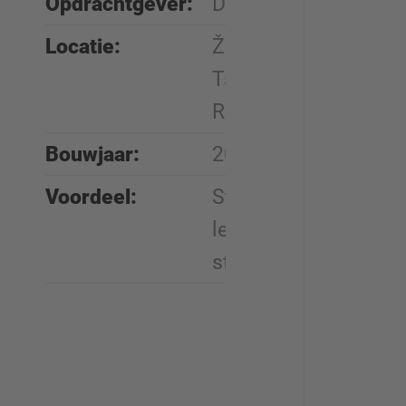
Opdrachtgever:
DFH Haus CZ
Locatie:
Žákavá,
Tsjechische
Republiek
Bouwjaar:
2018/2019
Voordeel:
Stabiliteit,
levensduur van
stellingen, advies