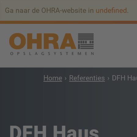
Naar
Ga naar de OHRA-website in
undefined
.
hoofdinhoud
springen
Home
Referenties
DFH Ha
DFH Haus