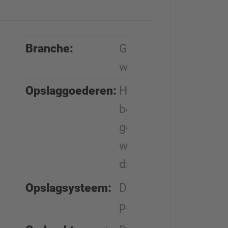
Branche:
Geprefabriceerde
woningindustrie
Opslaggoederen:
Houten
bouwmaterialen,
geprefabriceerde
woningelementen,
divers
Opslagsysteem:
Draagarm- en
palletrekken