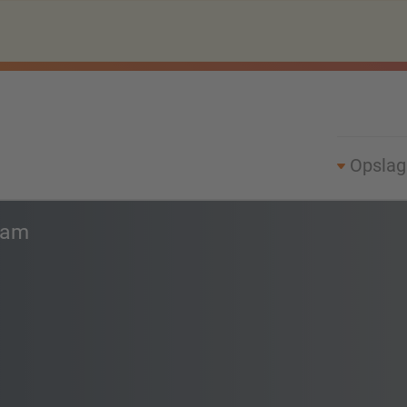
Opsla
eam