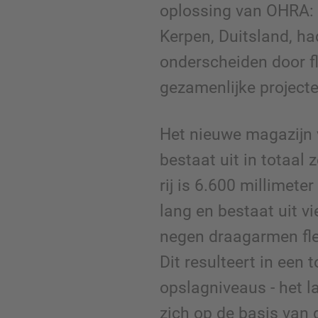
oplossing van OHRA: H
Kerpen, Duitsland, ha
onderscheiden door fle
gezamenlijke project
Het nieuwe magazijn
bestaat uit in totaal z
rij is 6.600 millimete
lang en bestaat uit v
negen draagarmen fle
Dit resulteert in een t
opslagniveaus - het l
zich op de basis van 