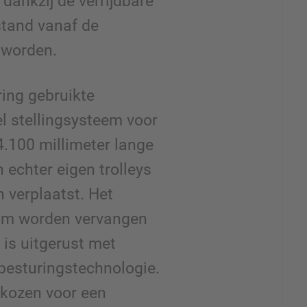
dankzij de verrijdbare
tand vanaf de
d worden.
ring gebruikte
 stellingsysteem voor
4.100 millimeter lange
 echter eigen trolleys
 verplaatst. Het
om worden vervangen
is uitgerust met
besturingstechnologie.
kozen voor een