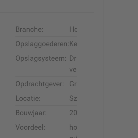
Branche:
Houthandel
Opslaggoederen:
Keukenwerkbladen
Opslagsysteem:
Draagarmstellingen 
verplaatsbare wagen
Opdrachtgever:
Greenteam/Nypan
Locatie:
Szombathely, Hongar
Bouwjaar:
2018
Voordeel:
hoog