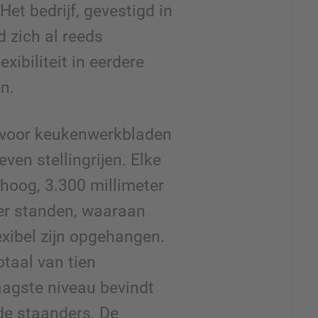
et bedrijf, gevestigd in
d zich al reeds
xibiliteit in eerdere
en.
 voor keukenwerkbladen
even stellingrijen. Elke
r hoog, 3.300 millimeter
ier standen, waaraan
xibel zijn opgehangen.
otaal van tien
aagste niveau bevindt
de staanders. De