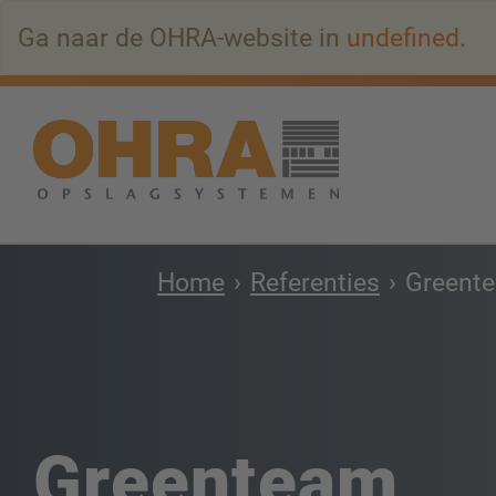
Naar
Ga naar de OHRA-website in
undefined
.
hoofdinhoud
springen
Home
Referenties
Greent
Greenteam