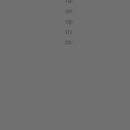
ruimte-/oppervlaktege
snellere opslag en
ophaling, betere
transparantie in het
magazijn