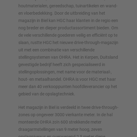
houtmaterialen, gereedschap, tuinartikelen en wand-
Configureer stelling nu
en vloerbedekking. Door de uitbreiding van het
magazijn in Biel kan HGC haar klanten in de regio een
nog breder en dieper productassortiment bieden. Om
de vele verschillende goederen veilig en efficiënt op te
slaan, rustte HGC het nieuwe drive-through-magazijn
uit met een combinatie van verschillende
stellingsystemen van OHRA. Het in Kerpen, Duitsland
gevestigde bedrijf heeft zich gespecialiseerd in
stellingoplossingen, met name voor de materiaal-,
hout- en metaalhandel. OHRA is voor HGC met haar
meer dan 40 verkooppunten hoofdleverancier op het
gebied van de opslagtechniek.
Het magazijn in Biel is verdeeld in twee drive-through-
zones op ongeveer 3000 vierkante meter. In de hal
monteerde OHRA zo'n 600 strekkende meter
draagarmstellingen van 9 meter hoog, zeven
opslagniveaus en overwegend 2,5 meter diepe