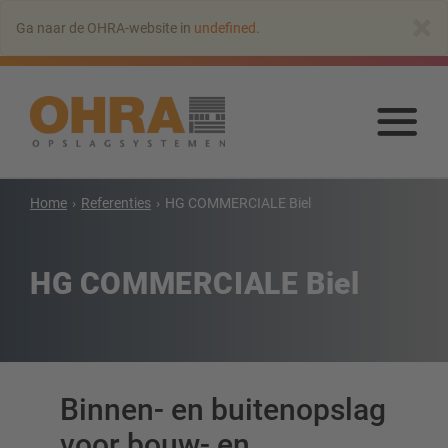
Naar
×
Ga naar de OHRA-website in
undefined
.
hoofdinhoud
springen
Naa
hoo
spr
Home
Referenties
HG COMMERCIALE Biel
Draagarmstellingen
Draagarmstelling met dak
HG COMMERCIALE Biel
Enkelzijdige draagarmstelling
Dubbelzijdige draagarmstelling
Draagarmstelling voor zware lasten
Mobiele draagarmstellingen
Draagarmstellingen voor langgoed
Binnen- en buitenopslag
Andere draagarmstellingen
voor bouw- en