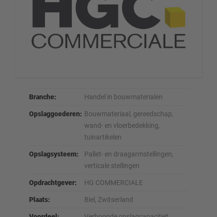
Branche:
Handel in bouwmaterialen
Opslaggoederen:
Bouwmateriaal, gereedschap,
wand- en vloerbedekking,
tuinartikelen
Opslagsysteem:
Pallet- en draagarmstellingen,
verticale stellingen
Opdrachtgever:
HG COMMERCIALE
Plaats:
Biel, Zwitserland
Voordeel:
Verhoogde opslagcapaciteit,