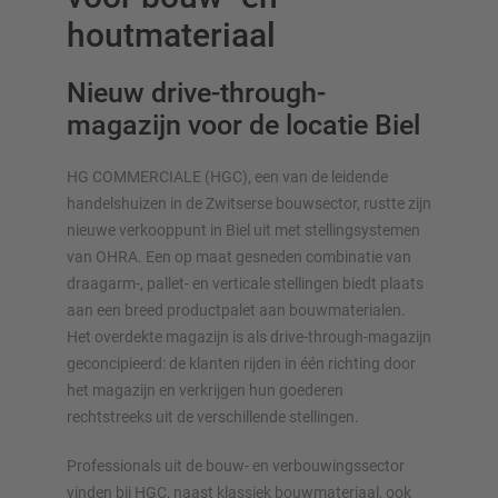
houtmateriaal
Nieuw drive-through-
magazijn voor de locatie Biel
OVERZICHT VAN OPSLAGSYSTEMEN
HG COMMERCIALE (HGC), een van de leidende
Palletstellingen
handelshuizen in de Zwitserse bouwsector, rustte zijn
Verrijdbare stellingen
nieuwe verkooppunt in Biel uit met stellingsystemen
Automatische opslagsystemen
van OHRA. Een op maat gesneden combinatie van
Stellingenhal
draagarm-, pallet- en verticale stellingen biedt plaats
Systeemvloeren
aan een breed productpalet aan bouwmaterialen.
Verticale opslag
Het overdekte magazijn is als drive-through-magazijn
geconcipieerd: de klanten rijden in één richting door
het magazijn en verkrijgen hun goederen
rechtstreeks uit de verschillende stellingen.
Plan uw stellingsysteem individueel met onze configurators
Professionals uit de bouw- en verbouwingssector
– inclusief directe aanvraag
vinden bij HGC, naast klassiek bouwmateriaal, ook