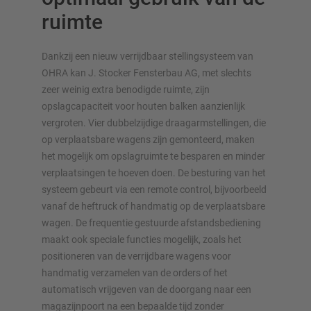
ruimte
Dankzij een nieuw verrijdbaar stellingsysteem van
OHRA kan J. Stocker Fensterbau AG, met slechts
zeer weinig extra benodigde ruimte, zijn
OVERZICHT VAN OPSLAGSYSTEMEN
opslagcapaciteit voor houten balken aanzienlijk
vergroten. Vier dubbelzijdige draagarmstellingen, die
Palletstellingen
op verplaatsbare wagens zijn gemonteerd, maken
Verrijdbare stellingen
het mogelijk om opslagruimte te besparen en minder
Automatische opslagsystemen
verplaatsingen te hoeven doen. De besturing van het
Stellingenhal
systeem gebeurt via een remote control, bijvoorbeeld
Systeemvloeren
vanaf de heftruck of handmatig op de verplaatsbare
Verticale opslag
wagen. De frequentie gestuurde afstandsbediening
maakt ook speciale functies mogelijk, zoals het
positioneren van de verrijdbare wagens voor
handmatig verzamelen van de orders of het
automatisch vrijgeven van de doorgang naar een
Plan uw stellingsysteem individueel met onze configurators
magazijnpoort na een bepaalde tijd zonder
– inclusief directe aanvraag