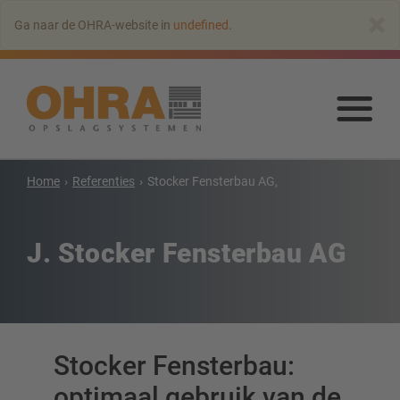
Naar
×
Ga naar de OHRA-website in
undefined
.
hoofdinhoud
springen
Naa
hoo
spr
Home
Referenties
Stocker Fensterbau AG,
Draagarmstellingen
Draagarmstelling met dak
J. Stocker Fensterbau AG
Enkelzijdige draagarmstelling
Dubbelzijdige draagarmstelling
Draagarmstelling voor zware lasten
Mobiele draagarmstellingen
Stocker Fensterbau:
Draagarmstellingen voor langgoed
Andere draagarmstellingen
optimaal gebruik van de