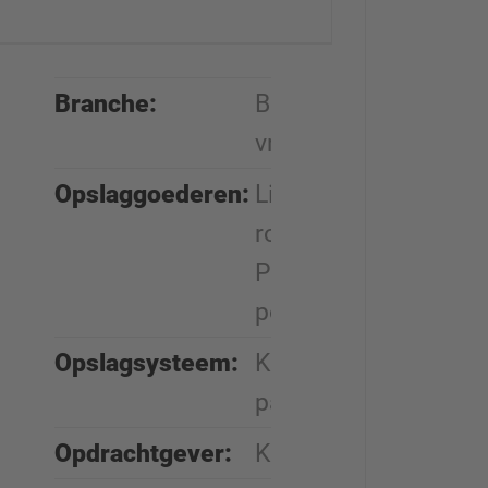
Branche:
Bouw van
vrijetijdsvoertuigen
Opslaggoederen:
Lijmen, aluminium- 
rollen, multiplexpakk
PVC-vloeren, houten
polyurethaanschuim-
Opslagsysteem:
Kraagarm- en
palletstellingen
Opdrachtgever:
Knaus Tabbert AG