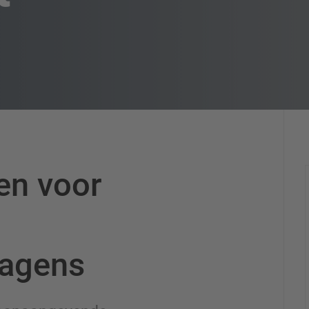
en voor
agens