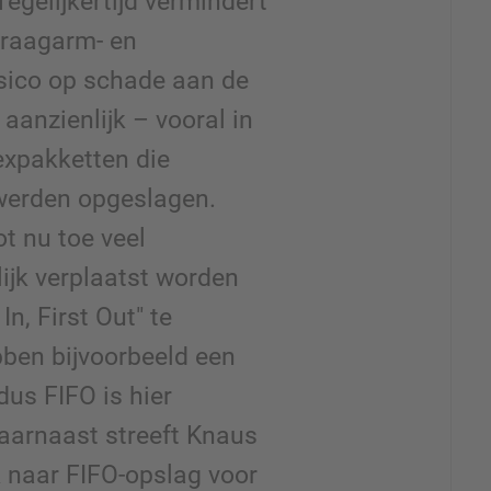
Tegelijkertijd vermindert
kraagarm- en
risico op schade aan de
anzienlijk – vooral in
expakketten die
werden opgeslagen.
t nu toe veel
ijk verplaatst worden
In, First Out" te
bben bijvoorbeeld een
dus FIFO is hier
aarnaast streeft Knaus
k naar FIFO-opslag voor