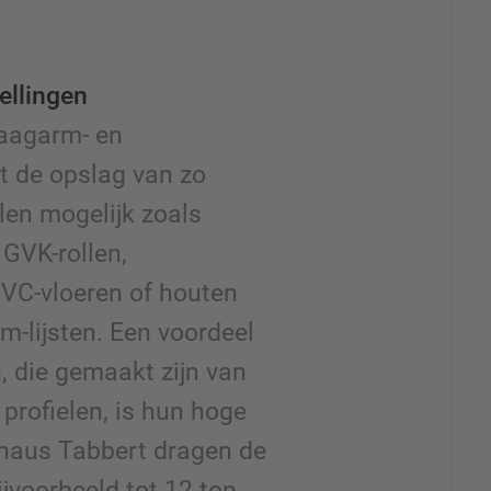
tellingen
raagarm- en
t de opslag van zo
len mogelijk zoals
 GVK-rollen,
PVC-vloeren of houten
-lijsten. Een voordeel
, die gemaakt zijn van
profielen, is hun hoge
naus Tabbert dragen de
jvoorbeeld tot 12 ton