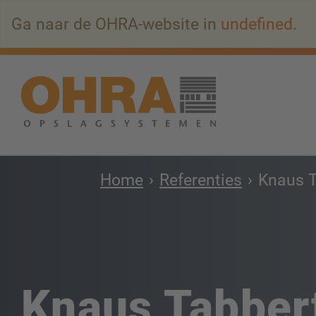
Naar
Ga naar de OHRA-website in
undefined
.
hoofdinhoud
springen
Home
Referenties
Knaus T
Knaus Tabber