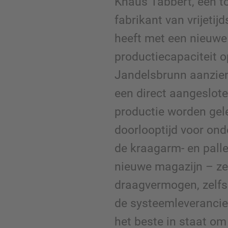
Knaus Tabbert, een 
fabrikant van vrijetij
heeft met een nieuwe 
productiecapaciteit o
Jandelsbrunn aanzienl
een direct aangeslot
productie worden gel
doorlooptijd voor on
de kraagarm- en palle
nieuwe magazijn – ze
draagvermogen, zelfs
de systeemleverancie
het beste in staat om