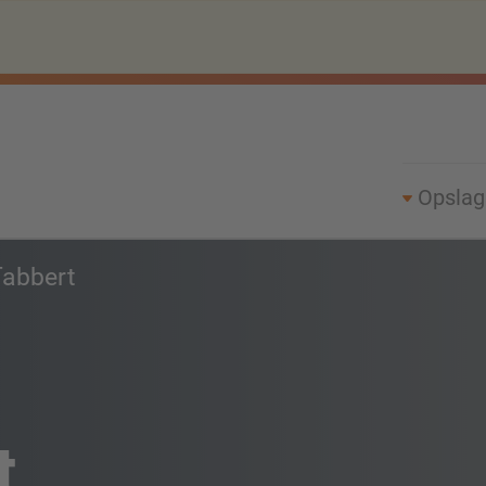
Opsla
abbert
t