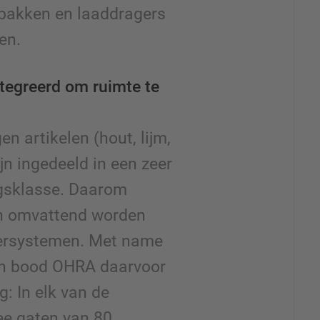
bakken en laaddragers
en.
ntegreerd om ruimte te
 artikelen (hout, lijm,
jn ingedeeld in een zeer
gsklasse. Daarom
en omvattend worden
lersystemen. Met name
en bood OHRA daarvoor
g: In elk van de
ee gaten van 80