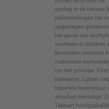
binnen de productie. 
opslag in de nieuwe 
palletstellingen het 
opgeslagen goederen a
het geval van multipl
voorheen in blokken 
Bovendien moesten to
materialen herhaaldel
om het principe "First 
realiseren. Lijmen he
beperkte levensduur, 
absoluut benodigd. D
Tabbert hoofdzakelij