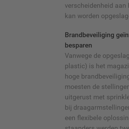
verscheidenheid aan 
kan worden opgeslag
Brandbeveiliging geï
besparen
Vanwege de opgeslagen
plastic) is het magazi
hoge brandbeveiligin
moesten de stelling
uitgerust met sprink
bij draagarmstelling
een flexibele oplossin
staanders werden tw