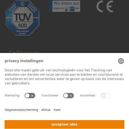
Follow us:
Wettelijke informatie
© 2026
OHRA
Algemene voorwaarden
Regalanlagen
Terms and conditions of assembly
GmbH