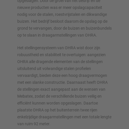
opgeslagen. Door de groei van het bedrijf en de
nieuwe producten was er meer opslagcapaciteit
Configureer stelling nu
nodig voor de stalen, roestvrijstalen en dikwandige
buizen. Het bedrijf besloot daarom de opslag op de
grond te vervangen, door de buizen en buizenbundels
op te slaan in draagarmstellingen van OHRA.
Het stellingensysteem van OHRA wist door zijn
robuustheid en stabiliteit te overtuigen: aangezien
OHRA alle dragende elementen van de stellingen
uitsluitend uit volwandige stalen profielen
vervaardigt, bieden deze een hoog draagvermogen
met een slanke constructie. Daarnaast heeft OHRA
de stellingen exact aangepast aan de wensen van
Mebatex, zodat de verschillende buizen veilig en
efficiënt kunnen worden opgeslagen. Daartoe
plaatste OHRA op het buitenterrein twee rijen
enkelzijdige draagarmstellingen met een totale lengte
van ruim 92 meter.