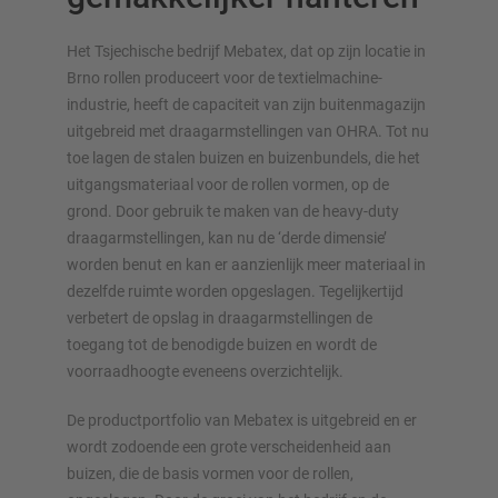
Het Tsjechische bedrijf Mebatex, dat op zijn locatie in
Brno rollen produceert voor de textielmachine-
industrie, heeft de capaciteit van zijn buitenmagazijn
uitgebreid met draagarmstellingen van OHRA. Tot nu
OVERZICHT VAN OPSLAGSYSTEMEN
toe lagen de stalen buizen en buizenbundels, die het
uitgangsmateriaal voor de rollen vormen, op de
Palletstellingen
grond. Door gebruik te maken van de heavy-duty
Verrijdbare stellingen
draagarmstellingen, kan nu de ‘derde dimensie’
Automatische opslagsystemen
worden benut en kan er aanzienlijk meer materiaal in
dezelfde ruimte worden opgeslagen. Tegelijkertijd
Stellingenhal
verbetert de opslag in draagarmstellingen de
Systeemvloeren
toegang tot de benodigde buizen en wordt de
Verticale opslag
voorraadhoogte eveneens overzichtelijk.
De productportfolio van Mebatex is uitgebreid en er
wordt zodoende een grote verscheidenheid aan
Plan uw stellingsysteem individueel met onze configurators
buizen, die de basis vormen voor de rollen,
– inclusief directe aanvraag