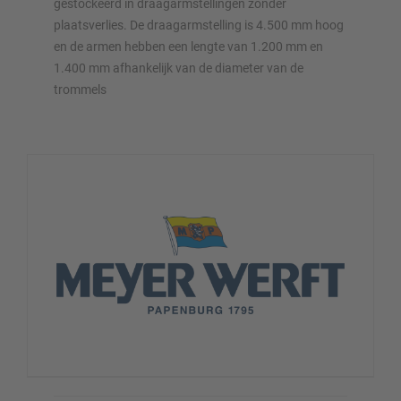
gestockeerd in draagarmstellingen zonder
OVERZICHT VAN OPSLAGSYSTEMEN
plaatsverlies. De draagarmstelling is 4.500 mm hoog
en de armen hebben een lengte van 1.200 mm en
Palletstellingen
1.400 mm afhankelijk van de diameter van de
Verrijdbare stellingen
trommels
Automatische opslagsystemen
Stellingenhal
Systeemvloeren
Verticale opslag
Plan uw stellingsysteem individueel met onze configurators
– inclusief directe aanvraag
Configureer stelling nu