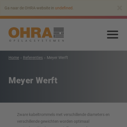
Naar
×
Ga naar de OHRA-website in
undefined
.
hoofdinhoud
springen
Naa
hoo
Draagarmstellingen
spr
Home
Referenties
Meyer Werft
Draagarmstelling met dak
Enkelzijdige draagarmstelling
Dubbelzijdige draagarmstelling
Meyer Werft
Draagarmstelling voor zware lasten
Mobiele draagarmstellingen
Draagarmstellingen voor langgoed
Andere draagarmstellingen
Zware kabeltrommels met verschillende diameters en
verschillende gewichten worden optimaal