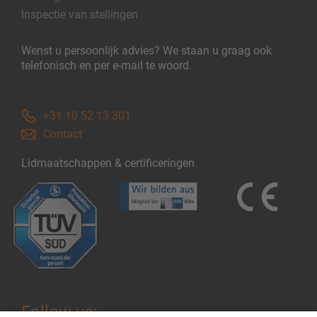
Inspectie van stellingen
Wenst u persoonlijk advies? We staan u graag ook
telefonisch en per e-mail te woord.
+31 10 52 13 301
Contact
Lidmaatschappen & certificeringen
Follow us: