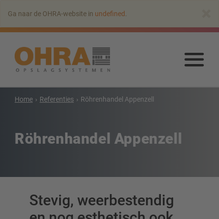
Naar
×
Ga naar de OHRA-website in
undefined
.
hoofdinhoud
springen
Naa
hoo
spr
Home
Referenties
Röhrenhandel Appenzell
Draagarmstellingen
Draagarmstelling met dak
Röhrenhandel Appenzell
Enkelzijdige draagarmstelling
Dubbelzijdige draagarmstelling
Draagarmstelling voor zware lasten
Mobiele draagarmstellingen
Stevig, weerbestendig
Draagarmstellingen voor langgoed
Andere draagarmstellingen
en nog esthetisch ook