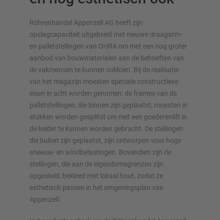
Röhrenhandel Appenzell AG heeft zijn
opslagcapaciteit uitgebreid met nieuwe draagarm-
en palletstellingen van OHRA om met een nog groter
aanbod van bouwmaterialen aan de behoeften van
de vakmensen te kunnen voldoen. Bij de realisatie
OVERZICHT VAN OPSLAGSYSTEMEN
van het magazijn moesten speciale constructieve
eisen in acht worden genomen: de frames van de
Palletstellingen
palletstellingen, die binnen zijn geplaatst, moesten in
Verrijdbare stellingen
stukken worden gesplitst om met een goederenlift in
Automatische opslagsystemen
de kelder te kunnen worden gebracht. De stellingen
Stellingenhal
die buiten zijn geplaatst, zijn ontworpen voor hoge
Systeemvloeren
sneeuw- en windbelastingen. Bovendien zijn de
Verticale opslag
stellingen, die aan de eigendomsgrenzen zijn
opgesteld, bekleed met lokaal hout, zodat ze
esthetisch passen in het omgevingsplan van
Appenzell.
Plan uw stellingsysteem individueel met onze configurators