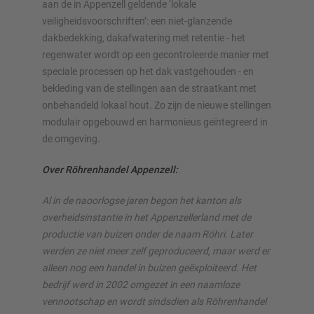
aan de in Appenzell geldende ‘lokale
veiligheidsvoorschriften’: een niet-glanzende
dakbedekking, dakafwatering met retentie - het
regenwater wordt op een gecontroleerde manier met
speciale processen op het dak vastgehouden - en
bekleding van de stellingen aan de straatkant met
onbehandeld lokaal hout. Zo zijn de nieuwe stellingen
modulair opgebouwd en harmonieus geïntegreerd in
de omgeving.
Over Röhrenhandel Appenzell:
Al in de naoorlogse jaren begon het kanton als
overheidsinstantie in het Appenzellerland met de
productie van buizen onder de naam Röhri. Later
werden ze niet meer zelf geproduceerd, maar werd er
alleen nog een handel in buizen geëxploiteerd. Het
bedrijf werd in 2002 omgezet in een naamloze
vennootschap en wordt sindsdien als Röhrenhandel