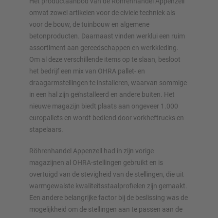
Het productaanbod van de Röhrenhandel Appenzell
– inclusief directe aanvraag
omvat zowel artikelen voor de civiele techniek als
voor de bouw, de tuinbouw en algemene
Configureer stelling nu
betonproducten. Daarnaast vinden werklui een ruim
assortiment aan gereedschappen en werkkleding.
Om al deze verschillende items op te slaan, besloot
het bedrijf een mix van OHRA pallet- en
draagarmstellingen te installeren, waarvan sommige
in een hal zijn geïnstalleerd en andere buiten. Het
nieuwe magazijn biedt plaats aan ongeveer 1.000
europallets en wordt bediend door vorkheftrucks en
stapelaars.
Röhrenhandel Appenzell had in zijn vorige
magazijnen al OHRA-stellingen gebruikt en is
overtuigd van de stevigheid van de stellingen, die uit
warmgewalste kwaliteitsstaalprofielen zijn gemaakt.
Een andere belangrijke factor bij de beslissing was de
mogelijkheid om de stellingen aan te passen aan de