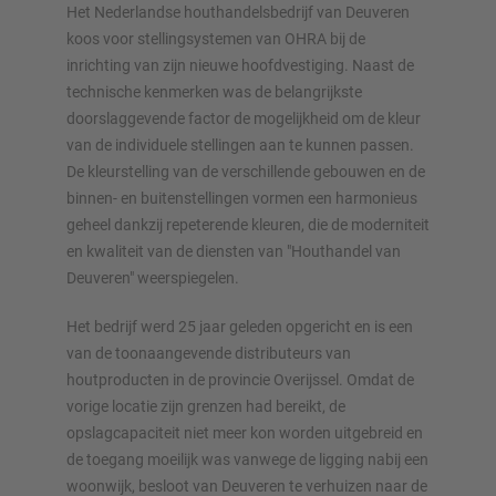
Het Nederlandse houthandelsbedrijf van Deuveren
koos voor stellingsystemen van OHRA bij de
inrichting van zijn nieuwe hoofdvestiging. Naast de
technische kenmerken was de belangrijkste
doorslaggevende factor de mogelijkheid om de kleur
OVERZICHT VAN OPSLAGSYSTEMEN
van de individuele stellingen aan te kunnen passen.
De kleurstelling van de verschillende gebouwen en de
Palletstellingen
binnen- en buitenstellingen vormen een harmonieus
Verrijdbare stellingen
geheel dankzij repeterende kleuren, die de moderniteit
Automatische opslagsystemen
en kwaliteit van de diensten van "Houthandel van
Stellingenhal
Deuveren" weerspiegelen.
Systeemvloeren
Het bedrijf werd 25 jaar geleden opgericht en is een
Verticale opslag
van de toonaangevende distributeurs van
houtproducten in de provincie Overijssel. Omdat de
vorige locatie zijn grenzen had bereikt, de
opslagcapaciteit niet meer kon worden uitgebreid en
Plan uw stellingsysteem individueel met onze configurators
de toegang moeilijk was vanwege de ligging nabij een
– inclusief directe aanvraag
woonwijk, besloot van Deuveren te verhuizen naar de