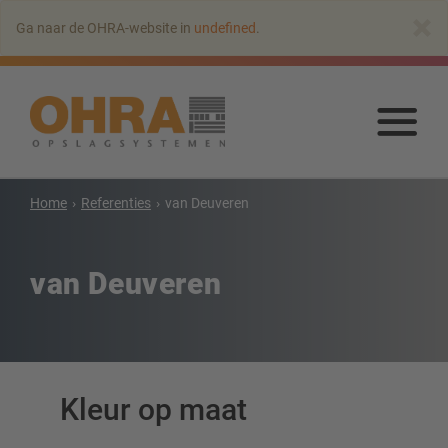
Naar
×
Ga naar de OHRA-website in
undefined
.
hoofdinhoud
springen
Naa
hoo
spr
Home
Referenties
van Deuveren
Draagarmstellingen
Draagarmstelling met dak
van Deuveren
Enkelzijdige draagarmstelling
Dubbelzijdige draagarmstelling
Draagarmstelling voor zware lasten
Mobiele draagarmstellingen
Draagarmstellingen voor langgoed
Kleur op maat
Andere draagarmstellingen