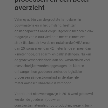
overzicht
Vehmeyer, één van de grootste handelaren in
bouwmaterialen in het Emsland, heeft zijn
opslagcapaciteit aanzienlijk uitgebreid met een nieuw
OVERZICHT VAN OPSLAGSYSTEMEN
magazijn van 5.800 vierkante meter. Binnen een
Palletstellingen
strak tijdsbestek leverde en installeerde OHRA meer
dan 25, soms meer dan 42 meter lange en meer dan
Verrijdbare stellingen
7 meter hoge, draagarm- en palletstellingen. Nu kan
Automatische opslagsystemen
de grote verscheidenheid aan bouwmaterialen veel
Stellingenhal
overzichtelijker worden opgeslagen. De klanten
Systeemvloeren
ontvangen hun goederen sneller, de logistieke
Verticale opslag
processen zijn gestroomlijnd en de algehele
materiaalbeschikbaarheid is verhoogd.
Voordat het nieuwe magazijn in 2018 werd gebouwd,
Plan uw stellingsysteem individueel met onze configurators
werden de goederen (bouw- en
– inclusief directe aanvraag
constructiematerialen, houtproducten, wegen-, tuin-