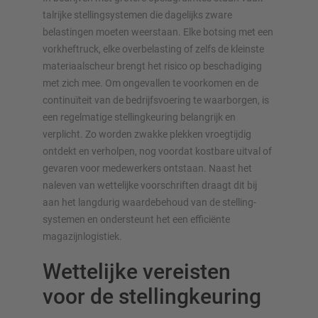
talrijke stelling­systemen die dagelijks zware
belastingen moeten weerstaan. Elke botsing met een
vorkheftruck, elke overbelasting of zelfs de kleinste
materiaalscheur brengt het risico op beschadiging
met zich mee. Om ongevallen te voorkomen en de
continuïteit van de bedrijfsvoering te waarborgen, is
OVERZICHT VAN OPSLAGSYSTEMEN
een regelmatige stellingkeuring belangrijk en
verplicht. Zo worden zwakke plekken vroegtijdig
Palletstellingen
ontdekt en verholpen, nog voordat kostbare uitval of
Verrijdbare stellingen
gevaren voor medewerkers ontstaan. Naast het
Automatische opslagsystemen
naleven van wettelijke voorschriften draagt dit bij
Stellingenhal
aan het langdurig waardebehoud van de stelling­
Systeemvloeren
systemen en ondersteunt het een efficiënte
magazijnlogistiek.
Verticale opslag
Wettelijke vereisten
voor de stellingkeuring
Plan uw stellingsysteem individueel met onze configurators