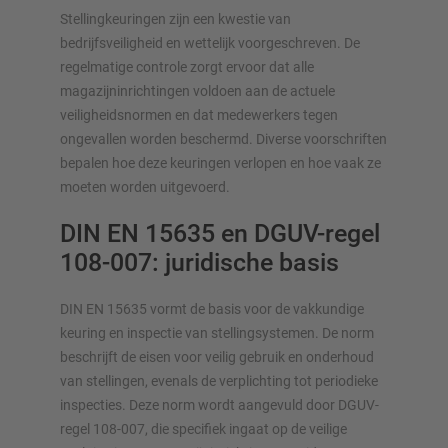
– inclusief directe aanvraag
Stellingkeuringen zijn een kwestie van
bedrijfsveiligheid en wettelijk voorgeschreven. De
regelmatige controle zorgt ervoor dat alle
Configureer stelling nu
magazijninrichtingen voldoen aan de actuele
veiligheidsnormen en dat medewerkers tegen
ongevallen worden beschermd. Diverse voorschriften
bepalen hoe deze keuringen verlopen en hoe vaak ze
moeten worden uitgevoerd.
DIN EN 15635 en DGUV-regel
108-007: juridische basis
DIN EN 15635 vormt de basis voor de vakkundige
keuring en inspectie van stelling­systemen. De norm
beschrijft de eisen voor veilig gebruik en onderhoud
van stellingen, evenals de verplichting tot periodieke
inspecties. Deze norm wordt aangevuld door DGUV-
regel 108-007, die specifiek ingaat op de veilige