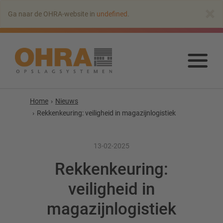
Naar
×
Ga naar de OHRA-website in
undefined
.
hoofdinhoud
springen
Naa
hoo
spr
Home
Nieuws
Rekkenkeuring: veiligheid in magazijnlogistiek
13-02-2025
Rekkenkeuring:
veiligheid in
magazijnlogistiek