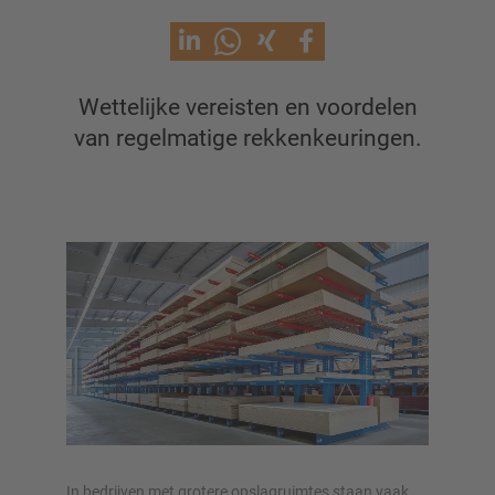
Draagarmstellingen
Draagarmstelling met dak
Enkelzijdige draagarmstelling
Wettelijke vereisten en voordelen
Dubbelzijdige draagarmstelling
van regelmatige rekkenkeuringen.
Draagarmstelling voor zware lasten
Mobiele draagarmstellingen
Draagarmstellingen voor langgoed
Andere draagarmstellingen
In bedrijven met grotere opslagruimtes staan vaak